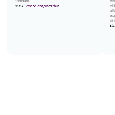
premium.
ev
BMW
vid
Evento corporativo
alf
exp
pri
Ca