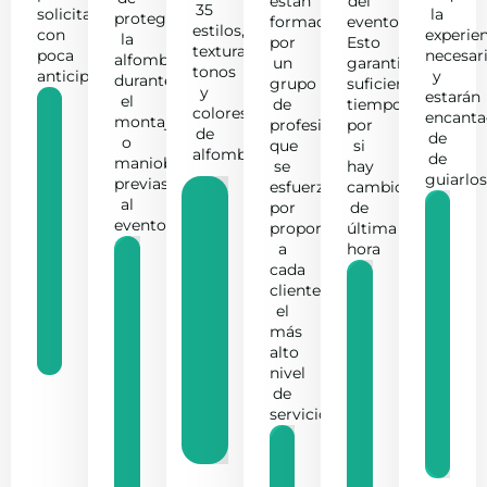
están
del
35
solicitarnos
la
proteger
formados
evento.
estilos,
con
experie
la
por
Esto
texturas,
poca
necesar
alfombra
un
garantiza
tonos
anticipación.
y
durante
grupo
suficiente
y
estarán
el
de
tiempo
colores
encanta
montaje
profesionales
por
de
de
o
que
si
alfombras
de
maniobras
se
hay
guiarlos
previas
esfuerzan
cambios
al
por
de
evento
proporcionar
última
a
hora
cada
cliente
el
más
alto
nivel
de
servicio