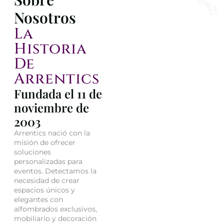
Nosotros
La
Historia
De
Arrentics
Fundada el 11 de
noviembre de
2003
Arrentics nació con la
misión de ofrecer
soluciones
personalizadas para
eventos. Detectamos la
necesidad de crear
espacios únicos y
elegantes con
alfombrados exclusivos,
mobiliario y decoración