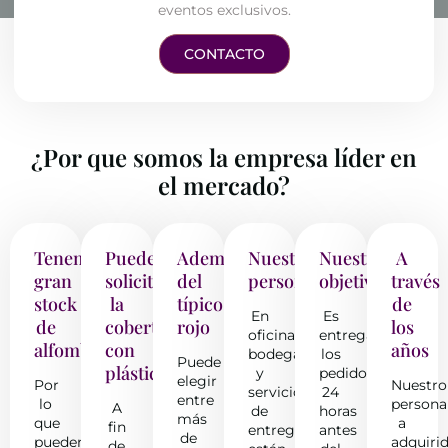
eventos exclusivos.
CONTACTO
¿Por que somos la empresa líder en
el mercado?
Tenemos
Puede
Además
Nuestro
Nuestro
A
gran
solicitar
del
personal
objetivo
través
stock
la
típico
de
En
Es
de
cobertura
rojo
los
oficina,
entregar
alfombras
con
años
bodega
los
Puede
plástico
y
pedidos
elegir
Por
Nuestro
servicio
24
entre
lo
persona
A
de
horas
más
que
a
fin
entrega
antes
de
pueden
adquiri
de